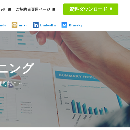
資料ダウンロード
わせ
ご契約者専用ページ
ads
mixi
LinkedIn
Bluesky
マイニング
利用可能に ～