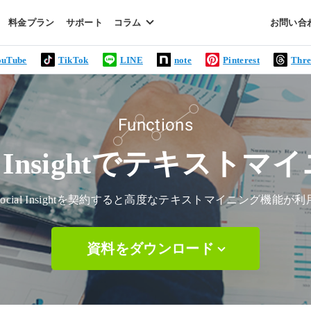
料金プラン
サポート
コラム
お問い合
ouTube
TikTok
note
Pinterest
Thre
LINE
Functions
al Insightでテキスト
ocial Insightを契約すると高度なテキストマイニング機能が
資料をダウンロード